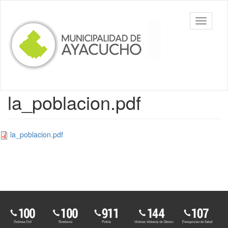
Ir
al
Toggle
contenido
navigati
principal
la_poblacion.pdf
la_poblacion.pdf