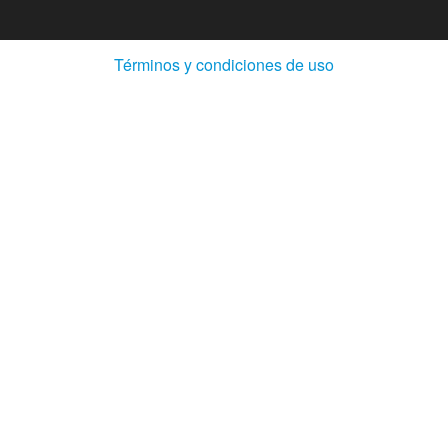
(Abre
Términos y condiciones de uso
en
ventana
nueva)