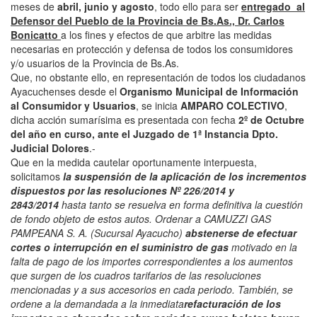
meses de
abril, junio y agosto
, todo ello
para ser
entregado al
Defensor del Pueblo de la Provincia de Bs.As., Dr. Carlos
Bonicatto
a los fines y efectos de que arbitre las medidas
necesarias en protección y defensa de todos los consumidores
y/o usuarios de la Provincia de Bs.As.
Que, no obstante ello, en representación de todos los ciudadanos
Ayacuchenses desde el
Organismo Municipal de Información
al Consumidor y Usuarios
, se inicia
AMPARO COLECTIVO
,
dicha acción sumarísima es presentada con fecha
2º de Octubre
del año en curso, ante el Juzgado de 1ª Instancia Dpto.
Judicial Dolores
.-
Que en la medida cautelar oportunamente interpuesta,
solicitamos
la suspensión de la aplicación de los incrementos
dispuestos por las resoluciones Nº 226/2014 y
2843/2014
hasta tanto se resuelva en forma definitiva la cuestión
de fondo objeto de estos autos. Ordenar a CAMUZZI GAS
PAMPEANA S. A. (Sucursal Ayacucho)
abstenerse de efectuar
cortes o interrupción en el suministro de gas
motivado en la
falta de pago de los importes correspondientes a los aumentos
que surgen de los cuadros tarifarios de las resoluciones
mencionadas y a sus accesorios en cada periodo. También, se
ordene a la demandada a la inmediata
refacturación de los