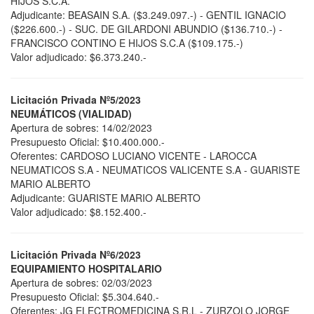
HIJOS S.C.A.
Adjudicante: BEASAIN S.A. ($3.249.097.-) - GENTIL IGNACIO
($226.600.-) - SUC. DE GILARDONI ABUNDIO ($136.710.-) -
FRANCISCO CONTINO E HIJOS S.C.A ($109.175.-)
Valor adjudicado: $6.373.240.-
Licitación Privada Nº5/2023
NEUMÁTICOS (VIALIDAD)
Apertura de sobres: 14/02/2023
Presupuesto Oficial: $10.400.000.-
Oferentes: CARDOSO LUCIANO VICENTE - LAROCCA
NEUMATICOS S.A - NEUMATICOS VALICENTE S.A - GUARISTE
MARIO ALBERTO
Adjudicante: GUARISTE MARIO ALBERTO
Valor adjudicado: $8.152.400.-
Licitación Privada Nº6/2023
EQUIPAMIENTO HOSPITALARIO
Apertura de sobres: 02/03/2023
Presupuesto Oficial: $5.304.640.-
Oferentes: JG ELECTROMEDICINA S.R.L - ZURZOLO JORGE