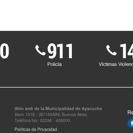
Sitio web de la Municipalidad de Ayacucho
Re
Alem 1078 - (B7150AIN) Buenos Aires.
Teléfono/fax: 02296 - 459000
Políticas de Privacidad