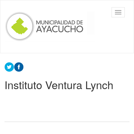
Ir
al
Toggle
contenido
navigati
principal
Instituto Ventura Lynch